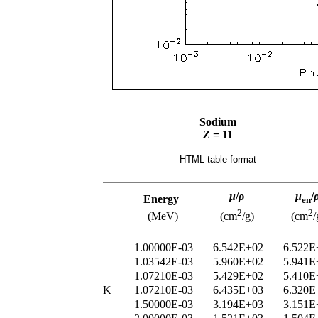
Sodium
Z
= 11
HTML table format
μ
/
ρ
μ
/
Energy
en
2
2
(MeV)
(cm
/g)
(cm
/
1.00000E-03
6.542E+02
6.522E
1.03542E-03
5.960E+02
5.941E
1.07210E-03
5.429E+02
5.410E
K
1.07210E-03
6.435E+03
6.320E
1.50000E-03
3.194E+03
3.151E