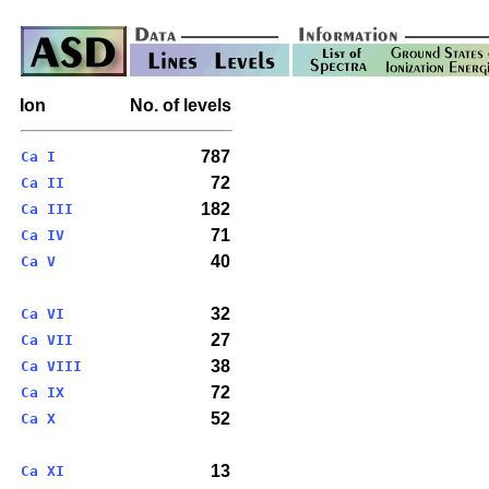
Ion
No. of levels
787
Ca I
72
Ca II
182
Ca III
71
Ca IV
40
Ca V
32
Ca VI
27
Ca VII
38
Ca VIII
72
Ca IX
52
Ca X
13
Ca XI