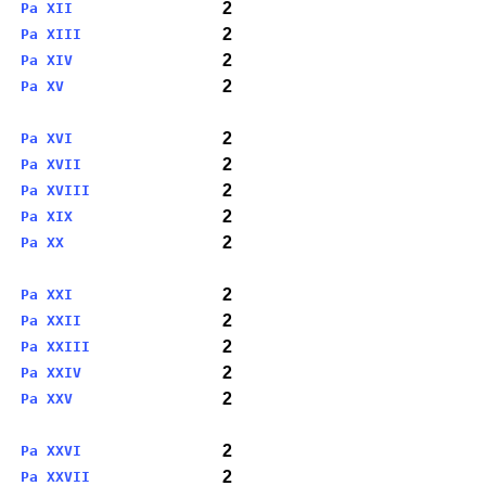
2
Pa XII
2
Pa XIII
2
Pa XIV
2
Pa XV
2
Pa XVI
2
Pa XVII
2
Pa XVIII
2
Pa XIX
2
Pa XX
2
Pa XXI
2
Pa XXII
2
Pa XXIII
2
Pa XXIV
2
Pa XXV
2
Pa XXVI
2
Pa XXVII