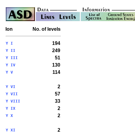
Ion
No. of levels
194
Y I
249
Y II
51
Y III
130
Y IV
114
Y V
2
Y VI
57
Y VII
33
Y VIII
2
Y IX
2
Y X
2
Y XI